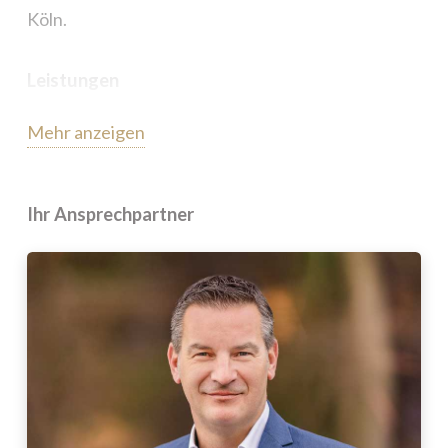
Köln.
Leistungen
Mehr anzeigen
Betreuung der Olé Partys seit 2012
Zeitraum: Tagesfestivals, mehrmals im Jahr
Betreuung des Crew Caterings, VIP
Ihr Ansprechpartner
Caterings und Artist-Caterings während des
Festivals
Mittag- und Abendessen
Während des Festivals auch Nachtessen