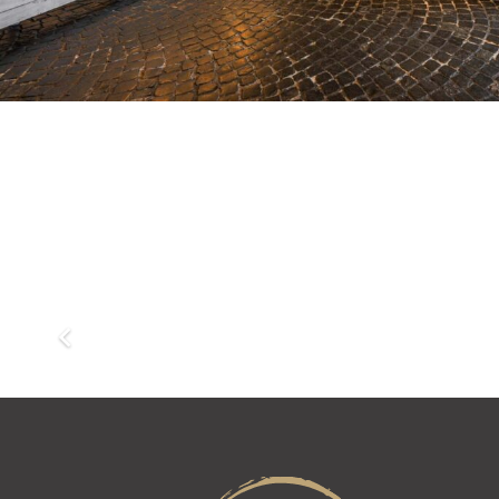
Bochum,
Dortmund,
Rittergut
Alte Kaue
Haus Laer,
Rittersaal
100 – 400
Personen
40 – 80 Perso