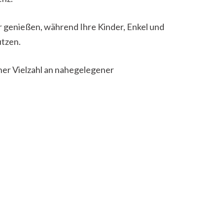
r genießen, während Ihre Kinder, Enkel und
utzen.
ner Vielzahl an nahegelegener