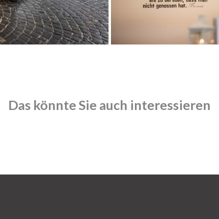
Ka
Werne,
Sc
Bleckmanns
He
Hof,
Das könnte Sie auch interessieren
Festdeele
50 
nen
40 – 80 Personen
Pe