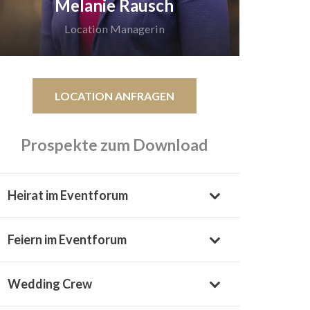
Melanie Rausch
Location Managerin
LOCATION ANFRAGEN
Prospekte zum Download
Termine nach Vereinbarung
Heirat im Eventforum
Telefon:
0231 42786-428
Mobil:
016097749882
Feiern im Eventforum
Wedding Crew