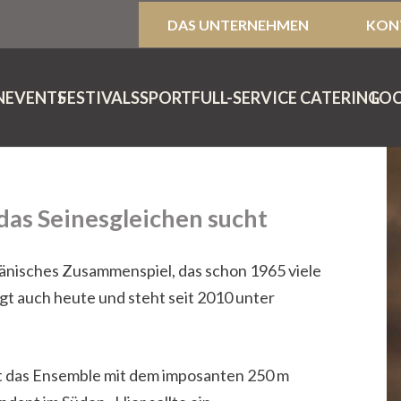
DAS UNTERNEHMEN
KON
I
NEVENTS
FESTIVALS
SPORT
FULL-SERVICE CATERING
LO
 das Seinesgleichen sucht
dänisches Zusammenspiel, das schon 1965 viele
t auch heute und steht seit 2010 unter
 das Ensemble mit dem imposanten 250 m