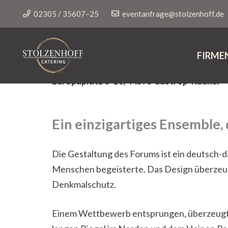
02305 / 35607–25
eventanfrage@stolzenhoff.de
Kapazität 40 bis 120 Personen
FIRME
Europaplatz 6-10, 44575 Castrop-Rauxel
Ein einzigartiges Ensemble,
Die Gestaltung des Forums ist ein deutsch-
Menschen begeisterte. Das Design überzeug
Denkmalschutz.
Einem Wettbewerb entsprungen, überzeugt