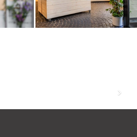
men,
hloss
eren
Ahlen, Shim
Sham
– 110
rsonen
40 – 80 Personen