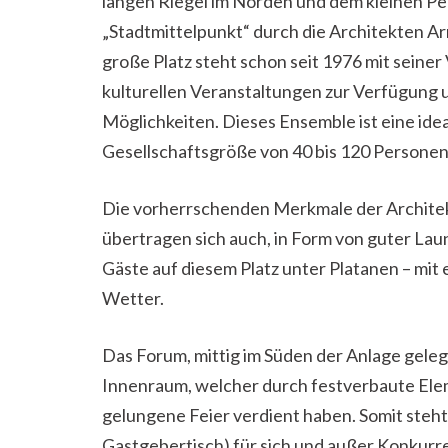
langen Riegel im Norden und dem kleinen Pen
„Stadtmittelpunkt“ durch die Architekten A
große Platz steht schon seit 1976 mit seiner
kulturellen Veranstaltungen zur Verfügung 
Möglichkeiten. Dieses Ensemble ist eine idea
Gesellschaftsgröße von 40 bis 120 Personen 
Die vorherrschenden Merkmale der Architek
übertragen sich auch, in Form von guter Lau
Gäste auf diesem Platz unter Platanen – mi
Wetter.
Das Forum, mittig im Süden der Anlage gele
Innenraum, welcher durch festverbaute Elem
gelungene Feier verdient haben. Somit steht 
Gastgebertisch) für sich und außer Konkurr