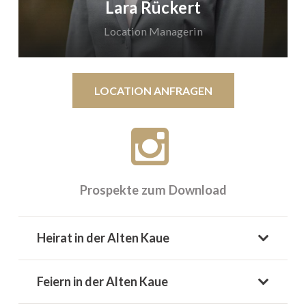
Lara Rückert
Sie Ihre Feier zu einem ganz besonderen Erlebnis.
Location Managerin
LOCATION ANFRAGEN
Prospekte zum Download
Termine nach Vereinbarung
Telefon:
0231 42786-423
Heirat in der Alten Kaue
Mobil:
0151 72506131
Feiern in der Alten Kaue