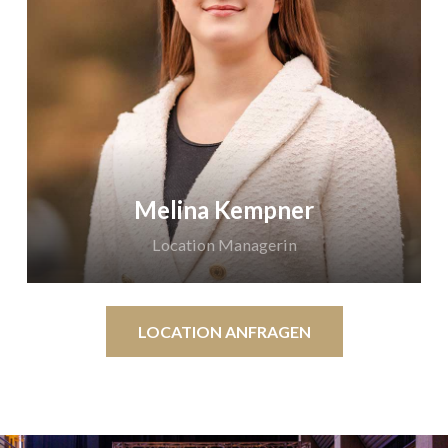
zu 400 Personen zu realisieren. Für größere Feiern
wird die Balustrade mit einbezogen, die mit
Barbereichen ausgestattet ist, sodass sie auch als
separater Bereich genutzt und unabhängig
bespielt werden kann – ideal für einen
individuellen und abwechslungsreichen Ablauf
Ihrer Veranstaltung.
Melina Kempner
Die Maschinenhalle Süd bietet sich perfekt für
Location Managerin
eine Vielzahl von Anlässen an: Ob Tagungen,
Firmenevents, Hochzeiten oder Familienfeiern –
der stilvolle und flexible Raum lässt sich ganz nach
LOCATION ANFRAGEN
Ihren Wünschen gestalten. Die Kombination aus
historischer Industriearchitektur, hochwertiger
Ausstattung und einem vielseitigen Raumangebot
macht die Maschinenhalle zu einem