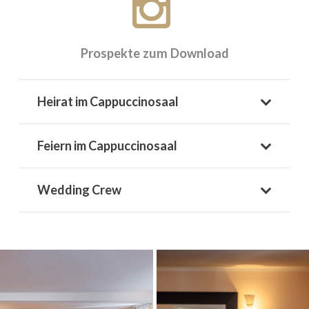
Prospekte zum Download
Termine nach Vereinbarung
Telefon:
0231 42786-453
Heirat im Cappuccinosaal
Feiern im Cappuccinosaal
Wedding Crew