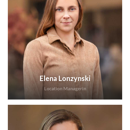
Ebenfalls sind Wickelmöglichkeiten für Eltern mit
Kind vorhanden. Kinderhochstühle werden auf
Wunsch gerne zur Verfügung gestellt.
Der Cappuccinosaal ist klimatisiert, Strom- und
Starkstromanschlüsse für besondere
Lichtinstallationen und Musikdarbietungen sind
vorhanden. Ausreichend Parkmöglichkeiten sind
direkt an der Location kostenfrei zu nutzen.
Elena Lonzynski
Location Managerin