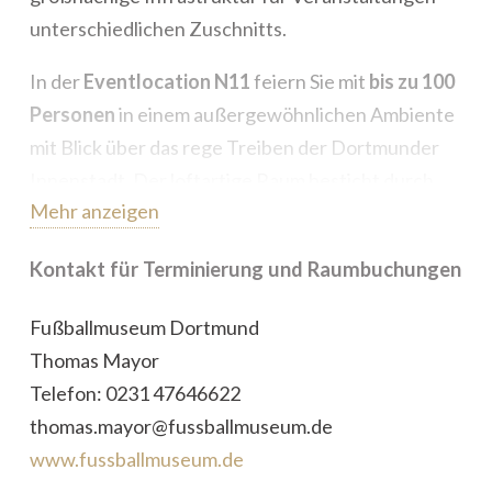
unterschiedlichen Zuschnitts.
In der
Eventlocation N11
feiern Sie mit
bis zu 100
Personen
in einem außergewöhnlichen Ambiente
mit Blick über das rege Treiben der Dortmunder
Innenstadt. Der loftartige Raum besticht durch
Mehr anzeigen
sein überdimensionales, abdunkelbares
Panoramafenster, einen großzügigen
Kontakt für Terminierung und Raumbuchungen
Thekenbereich und flexible Mobiliarmodule.
Fußballmuseum Dortmund
Mit einer Kapazität von
bis zu 500 Personen
ist die
Thomas Mayor
Multifunktionsarena
im Untergeschoss die
Telefon: 0231 47646622
größte Eventfläche des Museums für private
thomas.mayor@fussballmuseum.de
Feiern. Integriert sind hochwertige und
www.fussballmuseum.de
leistungsstarke Anlagen für Catering und